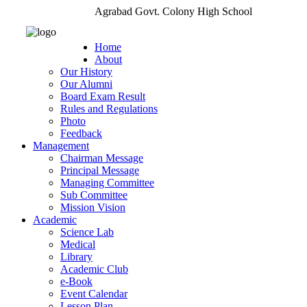
Agrabad Govt. Colony High School
Home
About
Our History
Our Alumni
Board Exam Result
Rules and Regulations
Photo
Feedback
Management
Chairman Message
Principal Message
Managing Committee
Sub Committee
Mission Vision
Academic
Science Lab
Medical
Library
Academic Club
e-Book
Event Calendar
Lesson Plan