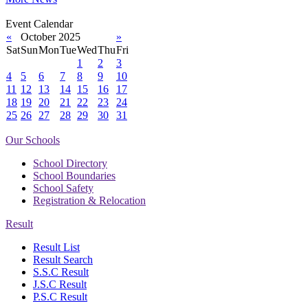
Event Calendar
«
October 2025
»
Sat
Sun
Mon
Tue
Wed
Thu
Fri
1
2
3
4
5
6
7
8
9
10
11
12
13
14
15
16
17
18
19
20
21
22
23
24
25
26
27
28
29
30
31
Our Schools
School Directory
School Boundaries
School Safety
Registration & Relocation
Result
Result List
Result Search
S.S.C Result
J.S.C Result
P.S.C Result