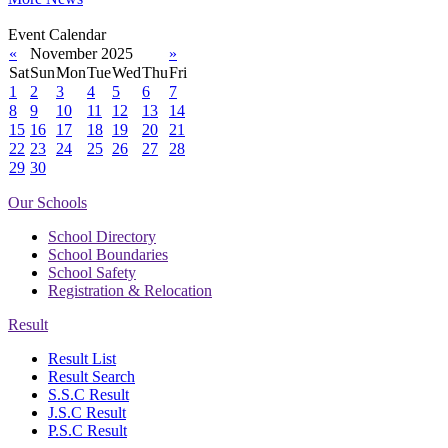
Event Calendar
«
November 2025
»
Sat
Sun
Mon
Tue
Wed
Thu
Fri
1
2
3
4
5
6
7
8
9
10
11
12
13
14
15
16
17
18
19
20
21
22
23
24
25
26
27
28
29
30
Our Schools
School Directory
School Boundaries
School Safety
Registration & Relocation
Result
Result List
Result Search
S.S.C Result
J.S.C Result
P.S.C Result