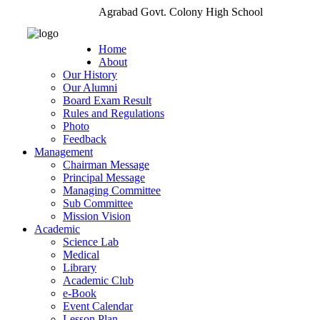
Agrabad Govt. Colony High School
Home
About
Our History
Our Alumni
Board Exam Result
Rules and Regulations
Photo
Feedback
Management
Chairman Message
Principal Message
Managing Committee
Sub Committee
Mission Vision
Academic
Science Lab
Medical
Library
Academic Club
e-Book
Event Calendar
Lesson Plan