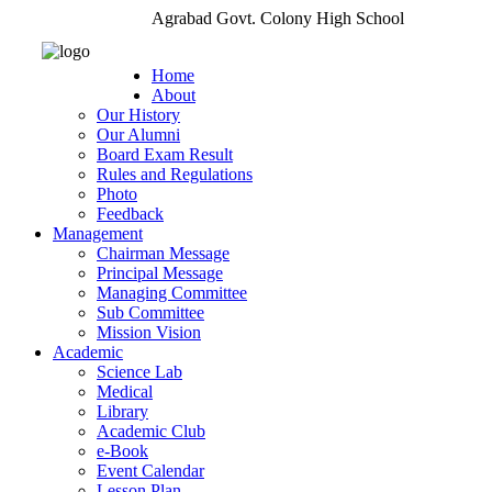
Agrabad Govt. Colony High School
Home
About
Our History
Our Alumni
Board Exam Result
Rules and Regulations
Photo
Feedback
Management
Chairman Message
Principal Message
Managing Committee
Sub Committee
Mission Vision
Academic
Science Lab
Medical
Library
Academic Club
e-Book
Event Calendar
Lesson Plan