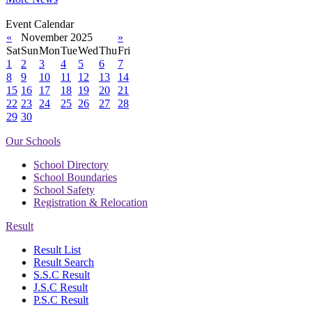
Event Calendar
«
November 2025
»
Sat
Sun
Mon
Tue
Wed
Thu
Fri
1
2
3
4
5
6
7
8
9
10
11
12
13
14
15
16
17
18
19
20
21
22
23
24
25
26
27
28
29
30
Our Schools
School Directory
School Boundaries
School Safety
Registration & Relocation
Result
Result List
Result Search
S.S.C Result
J.S.C Result
P.S.C Result