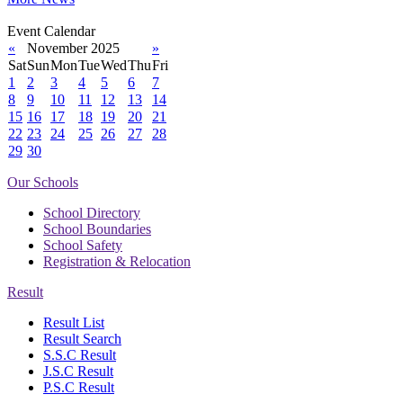
Event Calendar
«
November 2025
»
Sat
Sun
Mon
Tue
Wed
Thu
Fri
1
2
3
4
5
6
7
8
9
10
11
12
13
14
15
16
17
18
19
20
21
22
23
24
25
26
27
28
29
30
Our Schools
School Directory
School Boundaries
School Safety
Registration & Relocation
Result
Result List
Result Search
S.S.C Result
J.S.C Result
P.S.C Result