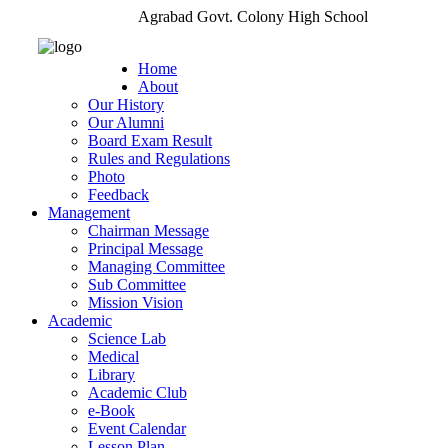
Agrabad Govt. Colony High School
Home
About
Our History
Our Alumni
Board Exam Result
Rules and Regulations
Photo
Feedback
Management
Chairman Message
Principal Message
Managing Committee
Sub Committee
Mission Vision
Academic
Science Lab
Medical
Library
Academic Club
e-Book
Event Calendar
Lesson Plan